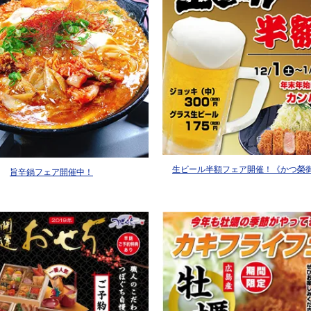
生ビール半額フェア開催！《かつ榮
旨辛鍋フェア開催中！