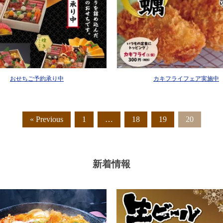
おせちご予約承り中
カキフライフェア実施中
« Previous
1
…
18
19
20
新着情報