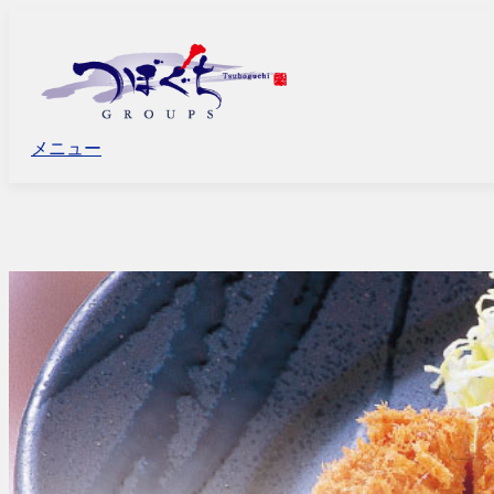
コ
ン
テ
ン
ツ
へ
メニュー
ス
キ
ッ
プ