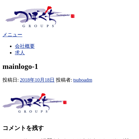
コ
ン
テ
ン
ツ
メニュー
へ
ス
会社概要
キ
求人
ッ
プ
mainlogo-1
投稿日:
2018年10月18日
投稿者:
tsuboadm
コメントを残す