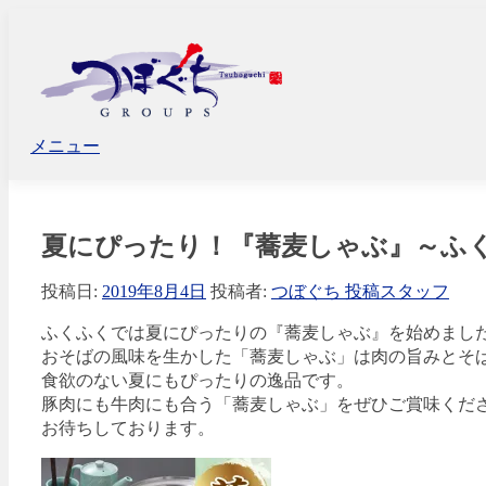
コ
ン
テ
ン
ツ
へ
メニュー
ス
キ
ッ
プ
夏にぴったり！『蕎麦しゃぶ』～ふ
投稿日:
2019年8月4日
投稿者:
つぼぐち 投稿スタッフ
ふくふくでは夏にぴったりの『蕎麦しゃぶ』を始めまし
おそばの風味を生かした「蕎麦しゃぶ」は肉の旨みとそ
食欲のない夏にもぴったりの逸品です。
豚肉にも牛肉にも合う「蕎麦しゃぶ」をぜひご賞味くだ
お待ちしております。