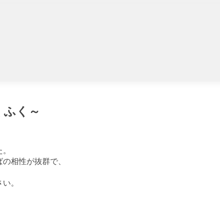
くふく～
た。
ばの相性が抜群で、
さい。