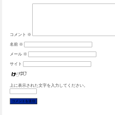
コメント
※
名前
※
メール
※
サイト
上に表示された文字を入力してください。