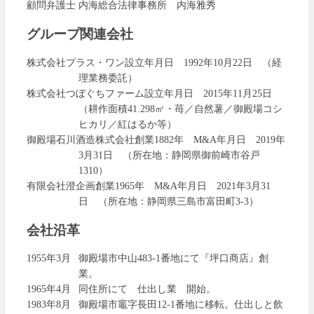
顧問弁護士
内海総合法律事務所 内海雅秀
グループ関連会社
株式会社プラス・ワン
設立年月日 1992年10月22日 （経
理業務委託）
株式会社つぼぐちファーム
設立年月日 2015年11月25日
（耕作面積41.298㎡・苺／自然薯／御殿場コシ
ヒカリ／紅はるか等）
御殿場石川酒造株式会社
創業1882年 M&A年月日 2019年
3月31日 （所在地：静岡県御前崎市谷戸
1310）
有限会社澄企画
創業1965年 M&A年月日 2021年3月31
日 （所在地：静岡県三島市富田町3-3）
会社沿革
1955年3月
御殿場市中山483-1番地にて『坪口商店』創
業。
1965年4月
同住所にて 仕出し業 開始。
1983年8月
御殿場市竈字長田12-1番地に移転。仕出しと飲