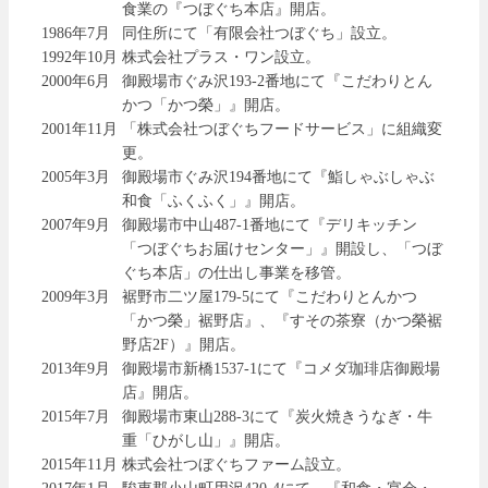
食業の『つぼぐち本店』開店。
1986年7月
同住所にて「有限会社つぼぐち」設立。
1992年10月
株式会社プラス・ワン設立。
2000年6月
御殿場市ぐみ沢193-2番地にて『こだわりとん
かつ「かつ榮」』開店。
2001年11月
「株式会社つぼぐちフードサービス」に組織変
更。
2005年3月
御殿場市ぐみ沢194番地にて『鮨しゃぶしゃぶ
和食「ふくふく」』開店。
2007年9月
御殿場市中山487-1番地にて『デリキッチン
「つぼぐちお届けセンター」』開設し、「つぼ
ぐち本店」の仕出し事業を移管。
2009年3月
裾野市二ツ屋179-5にて『こだわりとんかつ
「かつ榮」裾野店』、『すその茶寮（かつ榮裾
野店2F）』開店。
2013年9月
御殿場市新橋1537-1にて『コメダ珈琲店御殿場
店』開店。
2015年7月
御殿場市東山288-3にて『炭火焼きうなぎ・牛
重「ひがし山」』開店。
2015年11月
株式会社つぼぐちファーム設立。