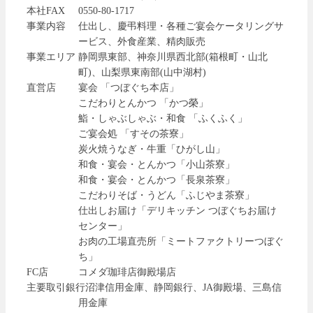
本社FAX
0550-80-1717
事業内容
仕出し、慶弔料理・各種ご宴会ケータリングサ
ービス、外食産業、精肉販売
事業エリア
静岡県東部、神奈川県西北部(箱根町・山北
町)、山梨県東南部(山中湖村)
直営店
宴会 「つぼぐち本店」
こだわりとんかつ 「かつ榮」
鮨・しゃぶしゃぶ・和食 「ふくふく」
ご宴会処 「すその茶寮」
炭火焼うなぎ・牛重「ひがし山」
和食・宴会・とんかつ「小山茶寮」
和食・宴会・とんかつ「長泉茶寮」
こだわりそば・うどん「ふじやま茶寮」
仕出しお届け「デリキッチン つぼぐちお届け
センター」
お肉の工場直売所「ミートファクトリーつぼぐ
ち」
FC店
コメダ珈琲店御殿場店
主要取引銀行
沼津信用金庫、静岡銀行、JA御殿場、三島信
用金庫