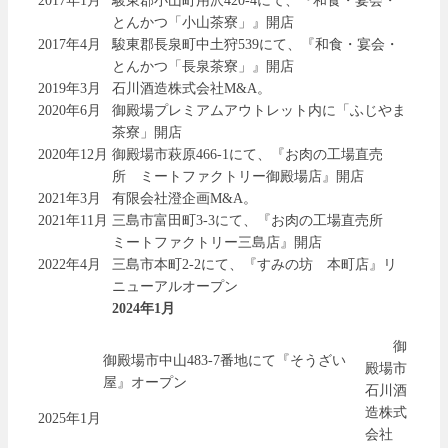
2017年1月
駿東郡小山町用沢420-4にて、『和食・宴会・
とんかつ「小山茶寮」』開店
2017年4月
駿東郡長泉町中土狩539にて、『和食・宴会・
とんかつ「長泉茶寮」』開店
2019年3月
石川酒造株式会社M&A。
2020年6月
御殿場プレミアムアウトレット内に「ふじやま
茶寮」開店
2020年12月
御殿場市萩原466-1にて、『お肉の工場直売
所 ミートファクトリー御殿場店』開店
2021年3月
有限会社澄企画M&A。
2021年11月
三島市富田町3-3にて、『お肉の工場直売所
ミートファクトリー三島店』開店
2022年4月
三島市本町2-2にて、『すみの坊 本町店』リ
ニューアルオープン
2024年1月
御
御殿場市中山483-7番地にて『そうざい
殿場市
屋』オープン
石川酒
造株式
2025年1月
会社