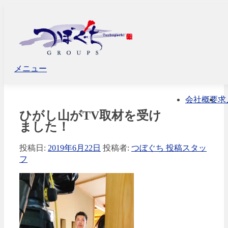
コ
ン
テ
ン
ツ
へ
メニュー
ス
キ
ッ
会社概要
求
プ
ひがし山がTV取材を受け
ました！
投稿日:
2019年6月22日
投稿者:
つぼぐち 投稿スタッ
フ