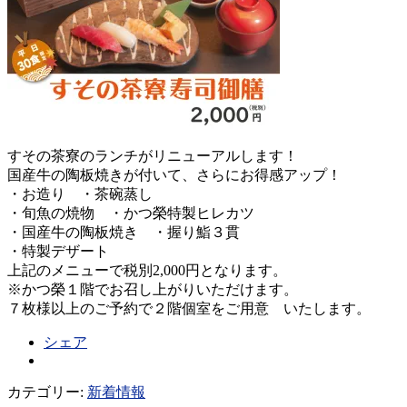
すその茶寮のランチがリニューアルします！
国産牛の陶板焼きが付いて、さらにお得感アップ！
・お造り ・茶碗蒸し
・旬魚の焼物 ・かつ榮特製ヒレカツ
・国産牛の陶板焼き ・握り鮨３貫
・特製デザート
上記のメニューで税別2,000円となります。
※かつ榮１階でお召し上がりいただけます。
７枚様以上のご予約で２階個室をご用意 いたします。
シェア
カテゴリー:
新着情報