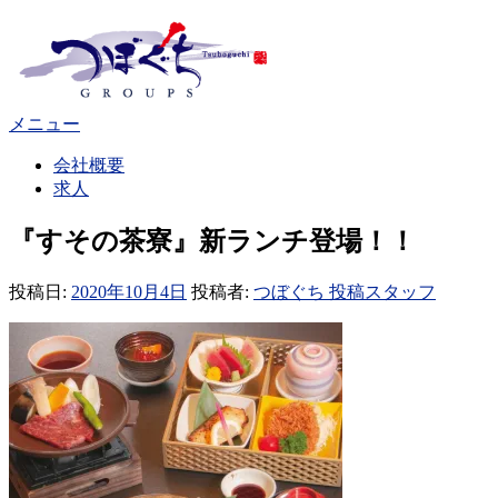
コ
ン
テ
ン
ツ
メニュー
へ
ス
会社概要
キ
求人
ッ
プ
『すその茶寮』新ランチ登場！！
投稿日:
2020年10月4日
投稿者:
つぼぐち 投稿スタッフ