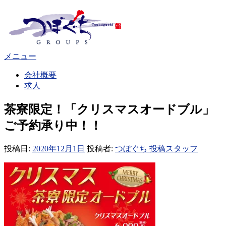
コ
ン
テ
ン
ツ
メニュー
へ
ス
会社概要
キ
求人
ッ
プ
茶寮限定！「クリスマスオードブル」
ご予約承り中！！
投稿日:
2020年12月1日
投稿者:
つぼぐち 投稿スタッフ