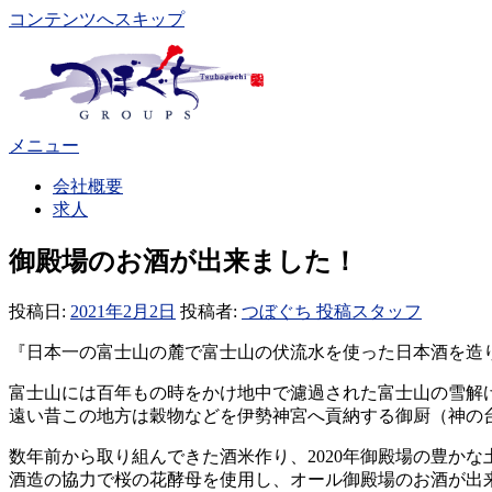
コンテンツへスキップ
メニュー
会社概要
求人
御殿場のお酒が出来ました！
投稿日:
2021年2月2日
投稿者:
つぼぐち 投稿スタッフ
『日本一の富士山の麓で富士山の伏流水を使った日本酒を造
富士山には百年もの時をかけ地中で濾過された富士山の雪解
遠い昔この地方は穀物などを伊勢神宮へ貢納する御厨（神の
数年前から取り組んできた酒米作り、2020年御殿場の豊か
酒造の協力で桜の花酵母を使用し、オール御殿場のお酒が出