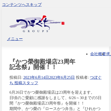
コンテンツへスキップ
メニュー
会社概要
求
『かつ榮御殿場店23周年
記念祭』開催！！
投稿日:
2023年6月14日
2023年6月25日
投稿者:
つぼぐ
ち 投稿スタッフ
6月26日でかつ榮御殿場店は23周年を迎えます。
日頃のご愛顧に感謝をしまして、6/26～30までの5日
間『かつ榮御殿場店23周年祭』を開催！！
期間中、かつ榮の『ロースかつ弁当』と『ひれかつ